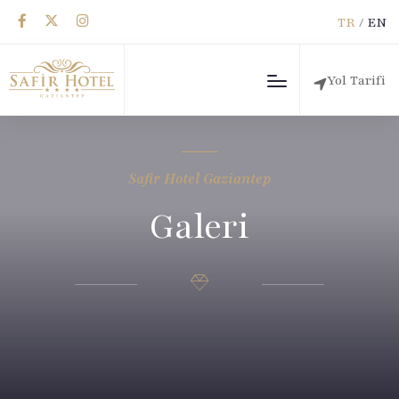
TR
/
EN
Yol Tarifi
Safir Hotel Gaziantep
Galeri