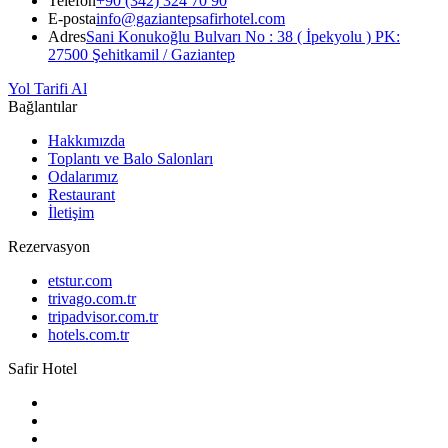
Telefon
+90 (342) 324 70 90
E-posta
info@gaziantepsafirhotel.com
Adres
Sani Konukoğlu Bulvarı No : 38 ( İpekyolu ) PK:
27500 Şehitkamil / Gaziantep
Yol Tarifi Al
Bağlantılar
Hakkımızda
Toplantı ve Balo Salonları
Odalarımız
Restaurant
İletişim
Rezervasyon
etstur.com
trivago.com.tr
tripadvisor.com.tr
hotels.com.tr
Safir Hotel