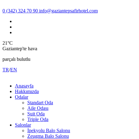
0 (342) 324 70 90
info@gaziantepsafirhotel.com
21°C
Gaziantep'te hava
parçalı bulutlu
TR
/
EN
Anasayfa
Hakkımızda
Odalar
Standart Oda
Aile Odası
Suit Oda
Triple Oda
Salonlar
İpekyolu Balo Salonu
Zeugma Balo Salonu