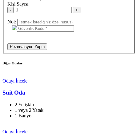
Kişi Sayısı:
Çocuk :0-6 yaş ücretsiz 7-11 yaş %50 indirimli
Not:
* kodu değiştirmek için resmin üzerine tıklayın
Rezervasyon Yapın
Diğer Odalar
Odayı İncele
Suit Oda
2 Yetişkin
1 veya 2 Yatak
1 Banyo
Odayı İncele