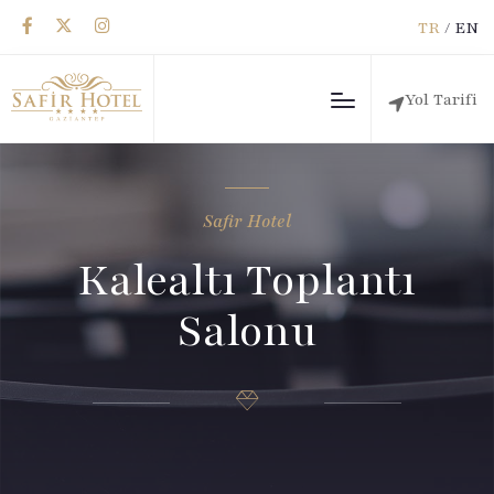
TR
/
EN
Yol Tarifi
Safir Hotel
Kalealtı Toplantı
Salonu