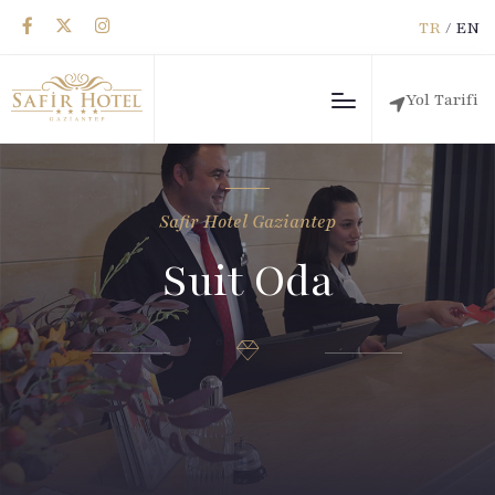
TR
/
EN
Yol Tarifi
Safir Hotel Gaziantep
Suit Oda