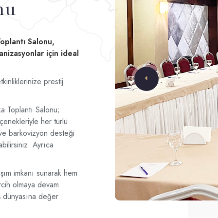
nu
oplantı Salonu,
nizasyonlar için ideal
inliklerinize prestij
ka Toplantı Salonu;
enekleriyle her türlü
ı ve barkovizyon desteği
ilirsiniz. Ayrıca
aşım imkanı sunarak hem
ercih olmaya devam
, iş dünyasına değer