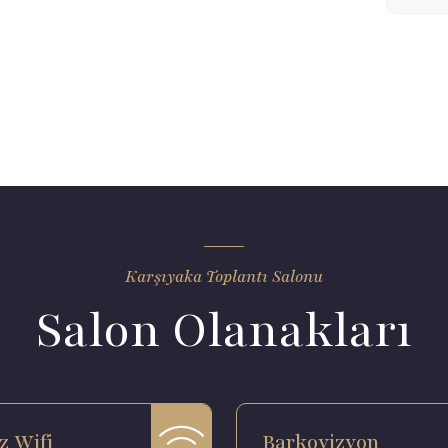
Karşıyaka Toplantı Salonu
Salon Olanakları
z Wifi
Barkovizyon