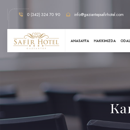
0 (342) 324 70 90
info@gaziantepsafirhotel.com
ANASAYFA
HAKKIMIZDA
ODA
Ka