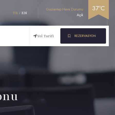
37°C
Gaziantep Hava Durumu
TR
/
EN
Açık
Yol Tarifi
REZERVASYON
onu