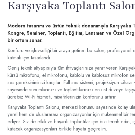
Karşıyaka Toplantı Salo
Modern tasarımı ve üstün teknik donanımıyla Karşıyaka T
Kongre, Seminer, Toplantı, Eğitim, Lansman ve Özel Orga
bir ortam sunar.
Konforu ve işlevselliği bir araya getiren bu salon, profesyonel etk
katmak için tasarlandı.
Geniş teknik altyapısıyla tüm ihtiyaçlarınıza yanıt veren Karşıya
kürsü mikrofonu, el mikrofonu, kablolu ve kablosuz mikrofon seç
ses gereksiniminizi karşılar. Full ses sistemi, projeksiyon cihaz
sayesinde sunumlarınızı ve toplantılarınızı en üst düzeye taşıyab
ücretsiz Wi-Fi hizmeti, misafirlerinizin konforunu artırır.
Karşıyaka Toplantı Salonu, merkezi konumu sayesinde kolay ul
yerel hem de uluslararası organizasyonlar için mükemmel bir t
ediyor. Siz de etkili ve başarılı toplantılar için bizi tercih edin
katacak organizasyonları birlikte hayata geçirelim.